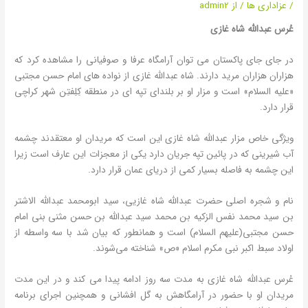
/
عزاداری ها
/ از
admin2
عُرس عبدالله شاه غازی
در جای جای پاکستان می توان آرامگاه عرفا و صوفیانی را مشاهده کرد که
هزاران هزاران مرید دارند. شاه عبدالله غازی از نواده های امام حسن مجتبی
«علیه السلام» است و مزار او بر بلندای تپه ای در منطقه کِلِفتِن شهر کراچی
قرار دارد.
ویژگی خاص مزار عبدالله شاه غازی این است که مریدان او معتقدند چشمه
آب شیرینی که در پائین تپه جریان دارد یکی از معجزات این عارف است زیرا
این چشمه به فاصله بسیار کمی از دریای عمان قرار دارد.
نام و شجره اصلی حضرت عبدالله شاه غازیی، سید ابومحمد عبدالله الاشتر
بن سید محمد نفس الزکیه بن محمد سید عبدالله بن حسن مثنی بنی امام
حسن مجتبی(علیهم السلام) است و همانطور که بیان شد با سه واسطه از
اولاد سبط اکبر نبی مکرم اسلام «ص» شناخته می‌شوند.
عُرس عبدالله شاه غازی به مدت سه روز ادامه پیدا می کند و در این مدت
مریدان او با حضور در آرامگاهش به گل افشانی و همچنین اجرای برنامه