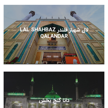
لال شهباز قلندر LAL SHAHBAZ
QALANDAR
داتا گنج بخش