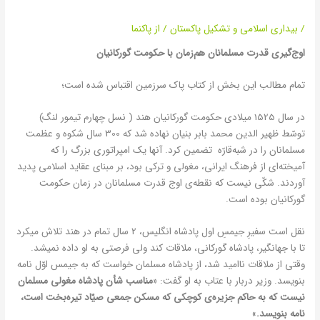
حکومت گورکانیان
/
بیداری اسلامی و تشکیل پاکستان
/ از
پاکنما
اوج‌گیری قدرت مسلمانان هم‌زمان با حکومت گورکانیان
تمام مطالب این بخش از کتاب پاک سرزمین اقتباس شده است؛
در سال 1525 میلادی حکومت گورکانیان هند ( نسل چهارم تیمور لنگ)
توسّط ظهیر الدین محمد بابر بنیان نهاده شد که 300 سال شکوه و عظمت
مسلمانان را در شبه‌قارّه تضمین کرد. آنها یک امپراتوری بزرگ را که
آمیخته‌ای از فرهنگ ایرانی، مغولی و ترکی بود، بر مبنای عقاید اسلامی پدید
آوردند. شکّی نیست که نقطه‌ی اوج قدرت مسلمانان در زمان حکومت
گورکانیان بوده است.
نقل است سفیرِ جیمسِ اول پادشاه انگلیس، 2 سال تمام در هند تلاش میکرد
تا با جهانگیر، پادشاه گورکانی، ملاقات کند ولی فرصتی به او داده نمیشد.
وقتی از ملاقات ناامید شد، از پادشاه مسلمان خواست که به جیمس اوّل نامه
بنویسد. وزیر دربار با عتاب به او گفت: «
مناسب شأن پادشاه مغولی مسلمان
نیست که به حاکم جزیره‌ی کوچکی که مسکن جمعی صیّاد تیره‌بخت است،
نامه بنویسد.
»