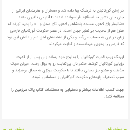
در زمان گورکانیان به فرهنگ بها داده شد و معماران و هنرمندان ایرانی از
جای جای کشور به شبه‌قارّه فرا خوانده شدند تا آثار بی نظیری مانند
«شالیمار باغ لاهور، مسجد پادشاهی لاهور، تاج محل و …» را پدید آورند که
هنوز هم از عجایب بی‌نظیر جهان است. در عصر حکومت گورکانیان فارسی
زبان درباری به حساب می‌آمد و یکی از نشانه‌های اهل علم و دانش این بود
که فارسی را بخوبی میدانستند و کتابت میکردند.
اورنگ زیب قدرت گورکانیان را به اوج خود رساند ولی پس از او قدرت
رؤیایی گورکانیان توسّط حکمرانان بی‌کفایت رو به زوال رفت. امیران سیک
مذهب و هندو نیز مجالی یافتند تا با حکومت مرکزی به جدال برخیزند و
سبب تضعیف پایه‌های حکومت گورکانیان و مسلمانان شوند.
جهت کسب اطلاعات بیشتر و دستیابی به مستندات کتاب پاک سرزمین را
مطالعه کنید.
→
نوشته قبل
نوشته بعد
←