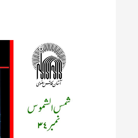
شمس
الشموس
نمبر
34