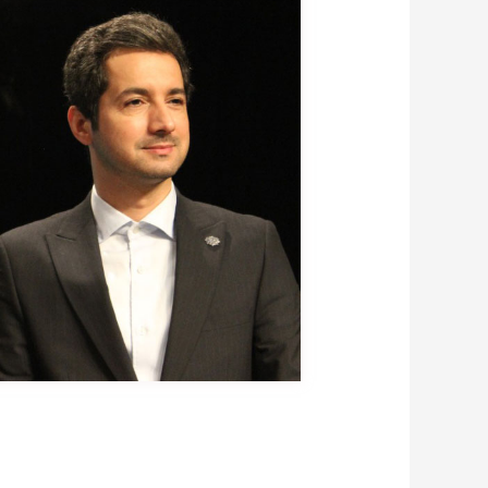
دیپلماسی گردشگری؛ دو 
قم! روایت دردناک محمد