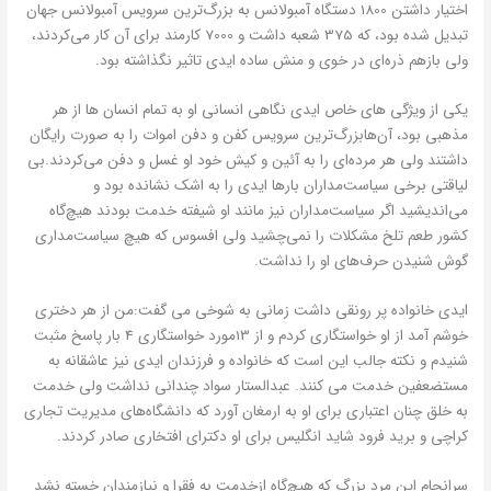
اختیار داشتن 1800 دستگاه آمبولانس به بزرگ‌ترین سرویس آمبولانس جهان
تبدیل شده بود، که 375 شعبه داشت و 7000 کارمند برای آن کار می‌کردند،
ولی بازهم ذره‌ای در خوی و منش ساده ایدی تاثیر نگذاشته بود.
یکی از ویژگی های خاص ایدی نگاهی انسانی او به تمام انسان ها از هر
مذهبی بود، آن‌هابزرگ‌ترین سرویس کفن و دفن اموات را به صورت رایگان
داشتند ولی هر مرده‌ای را به آئین و کیش خود او غسل و دفن می‌کردند.بی
لیاقتی برخی سیاست‌مداران بارها ایدی را به اشک نشانده بود و
می‌اندیشید اگر سیاست‌مداران نیز مانند او شیفته خدمت بودند هیچ‌گاه
کشور طعم تلخ مشکلات را نمی‌چشید ولی افسوس که هیچ سیاست‌مداری
گوش شنیدن حرف‌های او را نداشت.
ایدی خانواده پر رونقی داشت زمانی به شوخی می گفت:من از هر دختری
خوشم آمد از او خواستگاری کردم و از 13مورد خواستگاری 4 بار پاسخ مثبت
شنیدم و نکته جالب این است که خانواده و فرزندان ایدی نیز عاشقانه به
مستضعفین خدمت می کنند. عبدالستار سواد چندانی نداشت ولی خدمت
به خلق چنان اعتباری برای او به ارمغان آورد که دانشگاه‌های مدیریت تجاری
کراچی و برید فرود شاید انگلیس برای او دکترای افتخاری صادر کردند.
سرانجام این مرد بزرگ که هیچ‌گاه ازخدمت به فقرا و نیازمندان خسته نشد