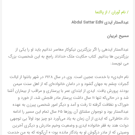
EDHI
/
نام آوران
/ از
پاکنما
عبدالستار ایدی
Abdul Sattar Edhi
مسیح غریبان
عبدالستار ایدهی را اگر بزرگترین نیکوکار معاصر ندانیم باید او را یکی از
بزرگترین ها بدانیم. کتاب حکایت ملک خداداد راجع به این شخصیت بزرگ
می نویسد:
نام «ایدی» با خدمت عجین است. وی در سال 1928 در شهر بانتوا از ایالت
گجرات چشم به جهان گشود و در دامان خانواده‌ای که از اهل سنت میمن
بودند پرورش یافت. ایدی از ابتدای عمر با پرستاری و مراقب از بیماران آشنا
شد و در حالی‌که تنها 11 سال داشت پرستار مادر فلجش شد، از خورد و
خوراک و نظافت گرفته تا رفت و آمد و دیگر امور شخصی پیرزن به عهده
عبدالستار بود و نوجوان مشتاق آن روزها 65 سال تمام این مسیر را ادامه
داد.خاطراتی که ایدی از آن زمان به یاد می‌آورد دو چیز بود اولاً بی توجهی
دولت هند به فقر خانواده ایدی و وضعیت وخیم مادرش و دیگری آخرین
وصیتی که از مادر درگوش او به یادگار مانده بود؛ « آن‌گونه که به من خدمت