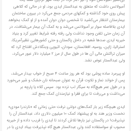
آمبولانس داشت که متعلق به عبدالستار ایدی بود، او در حالی که کلاهی
پیش روی خود گذاشته و کمکهای مردمی جمع می‌کرد در بیرون ساختمان
بیمارستان انتظار می‌کشید تا شخصی دوان دوان آمده و از او کمک بخواهد
ایدی بلافاصله سوار بر آمبولانس می‌شد و به کمک آن بیمار می‌شتافت، در
آن زمان حتی تلفن وجود نداشت ولی رفته رفته شرایط تغییر کرد و بنیاد
خیریه ایدی صدها شعبه در داخل پاکستان و حتی کشورهایی نظیرآمریکا،
استرالیا، ژاپن، روسیه، افغانستان، سودان، اتیوپی وبنگلادش افتتاح کرد که
میزان تراکنش مالی آن ها در طول سال از مرز 2 میلیارد دلار عبور می‌کرد،
ولی عبدالستار عوض نشد.
او پیرمرد ساده پوشی بود که هر روز ساعت 4 صبح از خواب بیدار می‌شد،
پس از خواند نماز و تلاوت قرآن به عنوان صبحانه نان خشک و شیر می‌خورد
و در طول عمر هیچ‌گاه به سیگار لب نزده بود. سپس کلاه یا پارچه بر
می‌داشت و می‌رفت تا برای فقرا و نیازمندان کمک جمع کند.
ایدی هیچگاه زیر بار کمک‌های دولتی نرفت حتی زمانی که «نارندرا مودی»
نخست وزیر هند به او پیشنهاد کمک 10 میلیون دلاری داد، عبدالستار آن را
نپذیرفت! در پاکستان نیز بارها تلاش کردند تا ایدی را فریب داده و از خیریه
محبوب او سواستفاده کنند ولی عبدالستار هیچ گاه نپذیرفت.بیناد ایدی با در