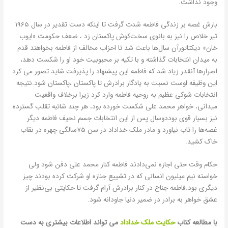
وجود نداشت.
بارش غصه بر زندگی فاطمه شدت گرفت تا اینکه دست تقدیر در سال 1965
تیر خلاص را نیز به بانوی سخت‌کوش پاکستان زد ، ضعف حکومت «ایوب
خان» دیکتاتورآن سال‌ها باعث شد تا احزاب مخالف از فاطمه بخواهند قدم
به میدان انتخابات گذاشته و با تکیه بر محبوبیت خود او را شکست دهد،
اصرارها آنقدر زیاد شد که فاطمه این پیشنهاد را پذیرفت.شاید تصور می کرد
این وظیفه اوست نسبت به یادگار برادرش تا پاکستان ،پاکستان شود.نتیجه
انتخابات شوکی عظیم به روحیه فاطمه وارد کرد زیرا برخلاف واقعیت
میدانی، خواهر محمد علی شکست خورده بود، هر چند شائبه تقلب گسترده
نیز بسیار قوی بوددوسال پس از این انتخابات جسم نحیف فاطمه دیگر
غصه‌ها را تاب نیاورد و مادر ملک خداداد در سن 75سالگی چهره در نقاب
خاک کشید.
حکام وقت حتی اجازه نمی‌دادند فاطمه کنار محمد علی دفن شود ولی
خواسته نیم میلیون انسانی که در تشییع جنازه او شرکت کرده بودند چیز
دیگری بود.فاطمه جناح در کنار برادرش آرام گرفت تا حکایتی بی‌نظیر از
عشق خواهر به برادر در ضمیر دنیا جاودانه شود.
با مطالعه کتاب
حکایت ملک خداداد
می تواند اطلاعات بیشتری به دست