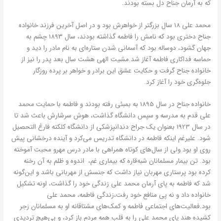
که به آرمان جناح دل بسته بودند.
محمد علی 18 سال بزرگتر از خواهرش بود و در اصل آخرین فرزند خانواده
جناح دختری بود که نامش را فاطمه گذاشته بودند، سال 1893 چشم به
جهان گشود، دوساله بود که آسمانی شدن ستاره‌ای به نام مادر را دید و
حماسه فداکاری فاطمه آغاز شد.مشیت الهی هشت سال بعد پدر را نیز از
خانواده جناح گرفت و حکایت عشق این برادر و خواهر بر پرده روزگار
جلوه‌گری خود را آغاز کرد.
خانواده جناح در سال 1895 به بمبئی رفته بودند و فاطمه با حمایت محمد
علی قدم به مدرسه و سپس دانشگاه گذاشت، هوش سرشارش باعث شد تا
در سال 1923 بعنوان یک جراح دندانپزشکی از دانشگاه کلکته فارغ التحصیل
شود. علیرغم اینکه فاطمه در دانشگاه تدریس می‌کرد و آینده درخشانی پیش
روی او بود ولی از سال‌های کوتاه همراهی با مادر درس مهرو محبت آموخته
بود. تن بیمار مسلمانان شبه‌قاره که بیماری غم، اندوه و ظلم به آن رخنه
کرده بود پرستاری مهربان نیاز داشت که جنسش از مهربانی باشد و این‌گونه
شد که فاطمه به پای آرمان محمد علی زندگی خود را گذاشت، اونه تشکیل
خانواده داد و نه پی منافع خود رفت،زندگی فاطمه، محمد علی
بود.فعالیت‌های اجتماعی فاطمه و کمک‌های مشتاقانه او به مسلمانان زجر
کشیده هند پای محمد علی را به قلب همه مردم باز کرد، و بی‌هیچ تردیدی