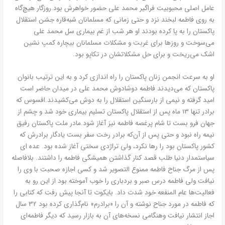
عامل اصلی محبوبیت فراگیر محمد علی حضور خواهرش بود.روزگار هیچ‌گاه
به روی فاطمه لبخند نزد و حتی زمانی که مسلمانان شبه‌قاره جشن استقلال
پاکستان را به پا کرده بودند او هر شب از غم بیماری سل محمد علی
می‌سوخت و روزها برای غربت و مشکلات مسلمانان بیچاره کمپ نشین
اشک می‌ریخت و برای حل مشکلاتشان در تکاپو بود.
او به سرعت انجمن زنان پاکستان را راه اندازی کرد و به این ترتیب بانوان
پاکستان که می‌دیدند فاطمه دوشادوش محمد علی در میدان حاضر است
امید گرفته و نیمی از بارسنگین استقلال را به دوش می‌کشیدند.افسوس که
برادر تنها 13 ماه پس از استقلال پاکستان تسلیم بیماری خود شد و چشم از
جهان فرو بست تا شام پرغصه فاطمه نیز آغاز شود.مادر ملت پاکستان رفیق
نیمه راه نبود و حتی پس از آن‌که برادر رخت سفر بست یادگار برادرش که
کشور پاکستان بود را رها نکرد، ولی تراژدی سختی آغاز شده بود. عده ای
سیاستمدار دنیا طلب قصد کنار گذاشتن همیشگی فاطمه را داشتند. بلافاصله
پس از مرگ جناح فاطمه ممنوع التصویر شد و کسی اجازه صحبت با وی را
نیافت ولی فاطمه درس صبر و بردباری را خوب آموخته بود از این رو به
فعالیت‌ها عام المنفعه خود شدت داد. بایکوت تا آنجا پیش رفت که کتابی را
که فاطمه در مورد جناح نوشته و آن را «برادرم» نام‌گذاری کرده بود 32 سال
اجاز انتشار نیافت وهنگامی نسخه‌های آن به بازار رسید که دیگر فاطمه‌ای