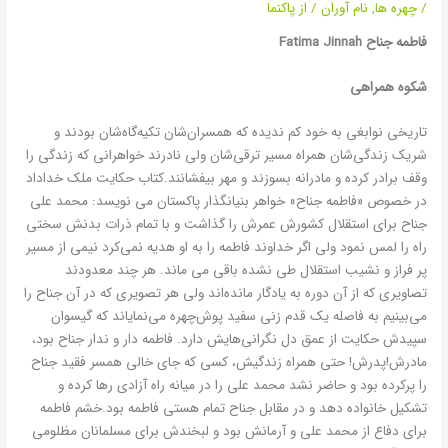
/
چهره ها
,
نام آوران
/ از
پاکنما
فاطمه جناح
Fatima Jinnah
شکوه همراهی
تاریخی نوابغی به خود کم ندیده که همسران‌شان تکیه‌گاه‌شان بودند و
شریک زندگی‌شان همراه مسیر ترقی‌شان ولی نادرند خواهرانی که زندگی را
وقف برادر کرده و مادرانه بسوزند و مهر بیفشانند.کتاب حکایت ملک خداداد
در خصوص «فاطمه جناح» خواهر بنیانگذار پاکستان می نویسد: محمد علی
جناح برای استقلال کشورش عمرش را گذاشت و با تمام ذرات بدنش سختی
راه را لمس نمود ولی اگر خداوند فاطمه را به او هدیه نمی‌کرد نیمی از مسیر
پر فراز و نشیب استقلال طی نشده باقی می ماند. هر چند معدودند
تصاویری که از آن دوره به یادگار مانده‌اند ولی هر تصویری که در آن جناح را
می‌بینیم به فاصله یک قدم زنی سفید پوش‌چهره می‌نمایاند که گیسوان
سپیدش حکایت از عمق دل نگرانی‌هایش دارد. فاطمه دار و ندار جناح بود،
مادرش!پدرش! حتی همراه زندگیش، کسی که جای خالی همسر فقید جناح
را پرکرده بود و حاضر نشد محمد علی را در میانه راه آزادی رها کرده و
تشکیل خانواده دهد و در مقابل جناح تمام هستی فاطمه بود.خشم فاطمه
برای دفاع از محمد علی و آرمانش بود و لبخندش برای مسلمانان مظلومی